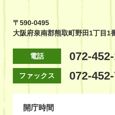
Town
Official
Site
〒590-0495
大阪府泉南郡熊取町野田1丁目1
072-452
電話
072-452
ファックス
開庁時間