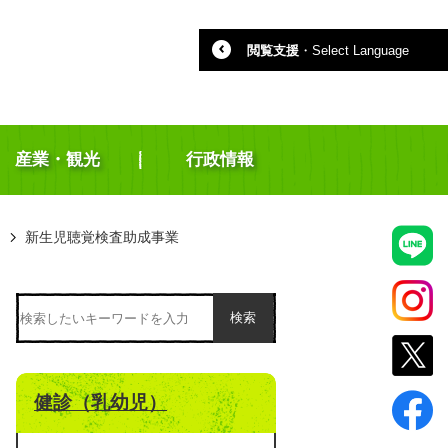
閲覧支援
・
Select Language
産業・観光
行政情報
）
新生児聴覚検査助成事業
検索
健診（乳幼児）