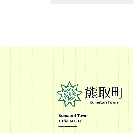
熊
取
町
Kumatori
Town
Official
Site