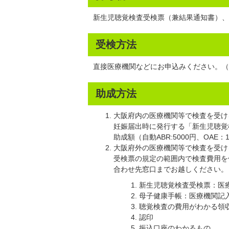
新生児聴覚検査受検票（兼結果通知書）、
受検方法
直接医療機関などにお申込みください。（
助成方法
大阪府内の医療機関等で検査を受け
妊娠届出時に発行する「新生児聴覚
助成額（自動ABR:5000円、OA
大阪府外の医療機関等で検査を受け
受検票の規定の範囲内で検査費用を
合わせ先窓口までお越しください。
新生児聴覚検査受検票：医
母子健康手帳：医療機関記
聴覚検査の費用がわかる領
認印
振込口座のわかるもの