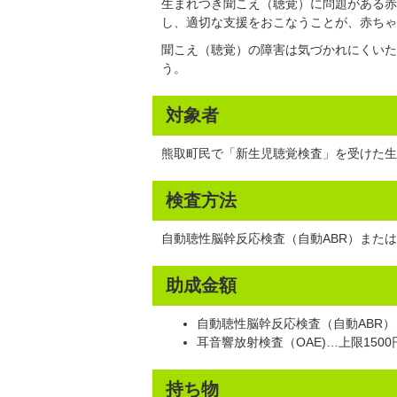
生まれつき聞こえ（聴覚）に問題がある赤ち
し、適切な支援をおこなうことが、赤ちゃ
聞こえ（聴覚）の障害は気づかれにくいた
う。
対象者
熊取町民で「新生児聴覚検査」を受けた生
検査方法
自動聴性脳幹反応検査（自動ABR）または
助成金額
自動聴性脳幹反応検査（自動ABR）…
耳音響放射検査（OAE)…上限1500
持ち物