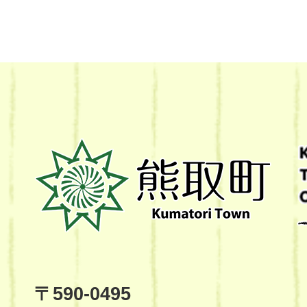
熊
取
町
Kumatori
Town
Official
Site
〒590-0495