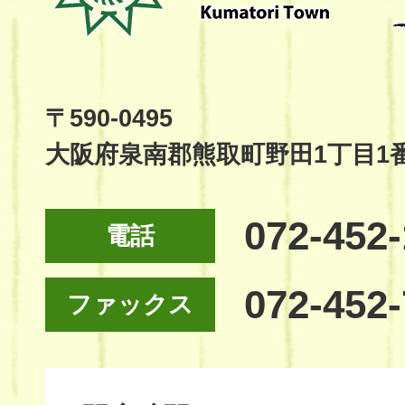
Kumatori
Town
Official
Site
〒590-0495
大阪府泉南郡熊取町野田1丁目1
072-452
電話
072-452
ファックス