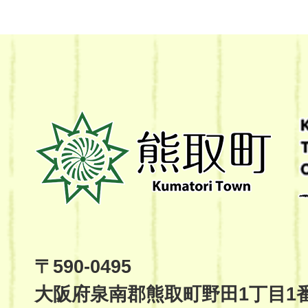
熊
取
町
Kumatori
Town
Official
Site
〒590-0495
大阪府泉南郡熊取町野田1丁目1