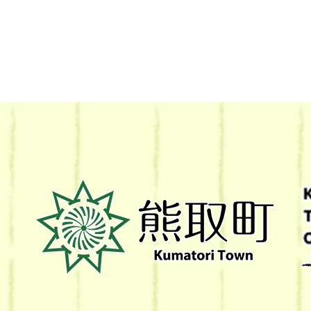
熊
取
町
Kumatori
Town
Official