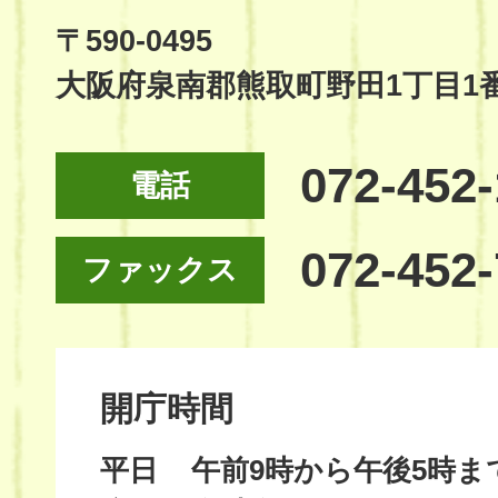
Site
〒590-0495
大阪府泉南郡熊取町野田1丁目1
072-452
電話
072-452
ファックス
開庁時間
平日
午前9時から午後5時ま