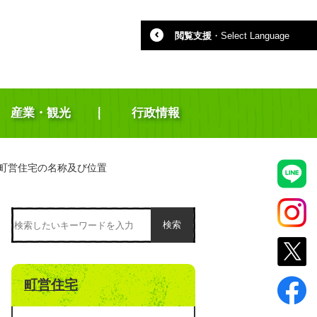
閲覧支援
・
Select Language
産業・観光
行政情報
町営住宅の名称及び位置
検索
町営住宅