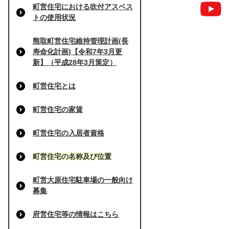
町営住宅における吹付アスベス
トの使用状況
熊取町営住宅維持管理計画(長
寿命化計画)【令和7年3月更
新】（平成28年3月策定）
町営住宅とは
町営住宅の家賃
町営住宅の入居者資格
町営住宅の名称及び位置
町営大原住宅駐車場の一般向け
募集
府営住宅等の情報はこちら