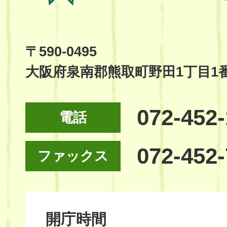
Town
Official
Site
〒590-0495
大阪府泉南郡熊取町野田1丁目1
072-452
電話
072-452
ファックス
開庁時間