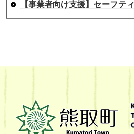
【事業者向け支援】セーフティ
熊
取
町