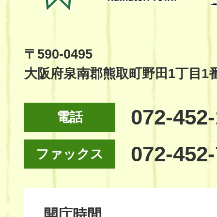
Kumatori
Town
Official
Site
〒590-0495
大阪府泉南郡熊取町野田1丁目1
072-452
電話
072-452
ファックス
開庁時間