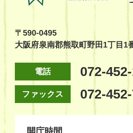
Kumatori
Town
Official
Site
〒590-0495
大阪府泉南郡熊取町野田1丁目1
072-452
電話
072-452
ファックス
開庁時間