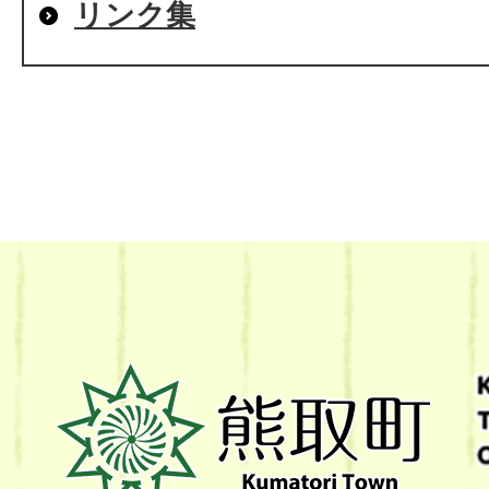
リンク集
熊
取
町