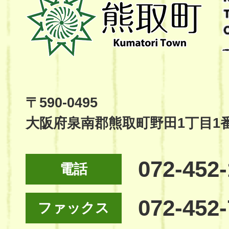
取
町
Kumatori
Town
Official
Site
〒590-0495
大阪府泉南郡熊取町野田1丁目1
072-452
電話
072-452
ファックス