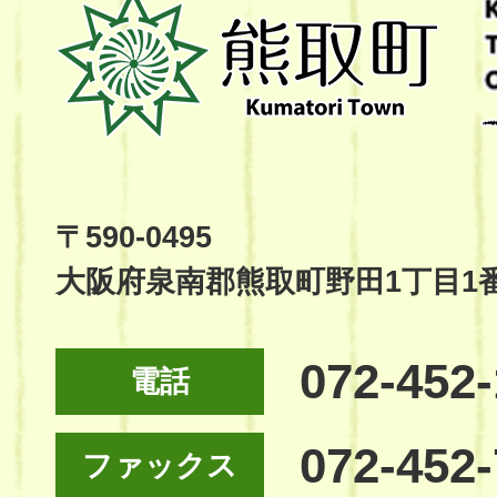
熊
取
町
Kumatori
Town
Official
Site
〒590-0495
大阪府泉南郡熊取町野田1丁目1
072-452
電話
072-452
ファックス