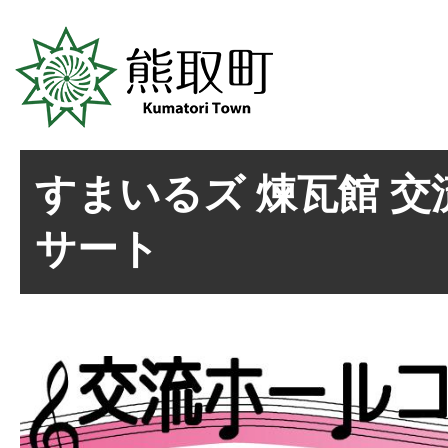
すまいるズ 煉瓦館 
サート