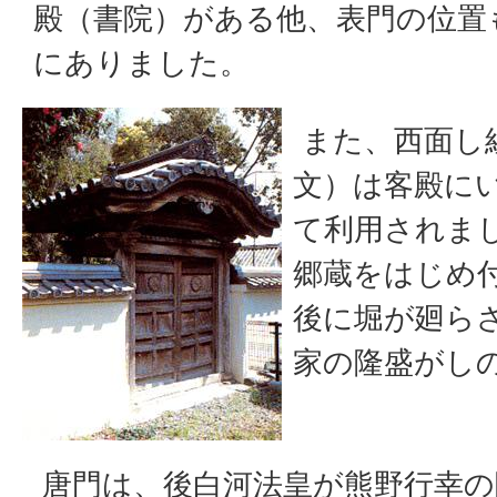
殿（書院）がある他、表門の位置
にありました。
また、西面し
文）は客殿に
て利用されま
郷蔵をはじめ
後に堀が廻ら
家の隆盛がし
唐門は、後白河法皇が熊野行幸の