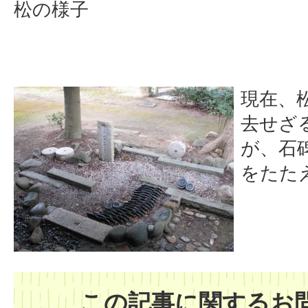
松の様子
現在、
去せざ
が、石
をたた
この記事に関するお