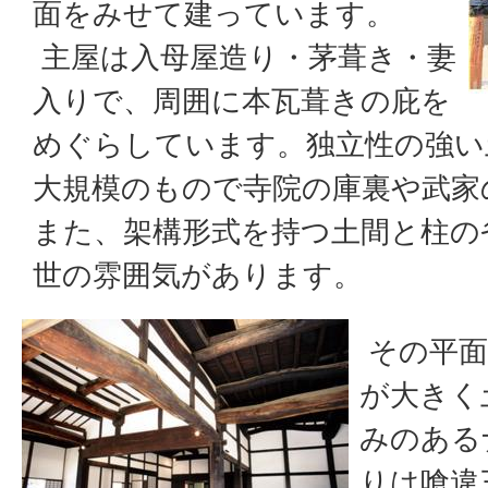
面をみせて建っています。
主屋は入母屋造り・茅葺き・妻
入りで、周囲に本瓦葺きの庇を
めぐらしています。独立性の強い
大規模のもので寺院の庫裏や武家
また、架構形式を持つ土間と柱の
世の雰囲気があります。
その平面
が大きく
みのある
りは喰違