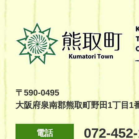
熊
取
町
Kumatori
Town
Official
Site
〒590-0495
大阪府泉南郡熊取町野田1丁目1
072-452
電話