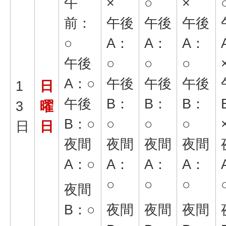
午
×
○
×
前：
午後
午後
午後
○
A：
A：
A：
午後
○
○
○
A：○
午後
午後
午後
1
日
午後
B：
B：
B：
3
曜
B：○
○
○
○
日
日
夜間
夜間
夜間
夜間
A：○
A：
A：
A：
○
○
○
夜間
B：○
夜間
夜間
夜間