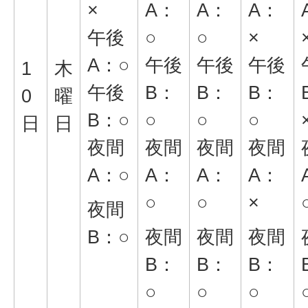
×
A：
A：
A：
午後
○
○
×
A：○
午後
午後
午後
1
木
午後
B：
B：
B：
0
曜
B：○
○
○
○
日
日
夜間
夜間
夜間
夜間
A：○
A：
A：
A：
○
○
×
夜間
B：○
夜間
夜間
夜間
B：
B：
B：
○
○
○