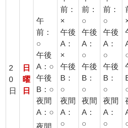
前：
前：
前：
午
×
○
○
前：
午後
午後
午後
○
A：
A：
A：
午後
×
○
○
A：○
午後
午後
午後
2
日
午後
B：
B：
B：
0
曜
B：○
○
○
○
日
日
夜間
夜間
夜間
夜間
A：○
A：
A：
A：
○
○
○
夜間