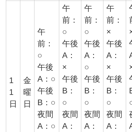
午
午
午
前：
前：
前：
午
○
○
×
前：
午後
午後
午後
○
A：
A：
A：
午後
×
○
×
A：○
午後
午後
午後
1
金
午後
B：
B：
B：
1
曜
B：○
○
○
○
日
日
夜間
夜間
夜間
夜間
A：○
A：
A：
A：