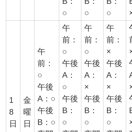
B：
B：
B：
○
○
○
午
午
午
前：
前：
前：
午
○
○
×
前：
午後
午後
午後
○
A：
A：
A：
午後
○
×
×
A：○
午後
午後
午後
1
金
午後
B：
B：
B：
8
曜
B：○
○
○
○
日
日