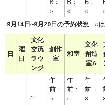
B：
B：
B：
○
○
○
9月14日~9月20日の予約状況 ○
文化
文化
曜
交流
創作
日
和室
創造
日
ラウ
室
室A
ンジ
午
午
午
前：
前：
前：
午
○
○
×