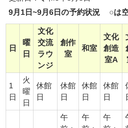
9月1日~9月6日の予約状況 ○は
文化
文化
曜
交流
創作
日
和室
創造
日
ラウ
室
室A
ンジ
火
1
休館
休館
休館
休館
曜
日
日
日
日
日
日
午
午
午