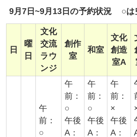
9月7日~9月13日の予約状況 ○
文化
文化
曜
交流
創作
日
和室
創造
日
ラウ
室
室A
ンジ
午
午
午
前：
前：
前：
午
○
○
×
前：
午後
午後
午後
○
A：
A：
A：