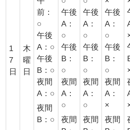
午
○
○
×
前：
午後
午後
午後
○
A：
A：
A：
午後
○
○
○
A：○
午後
午後
午後
1
木
午後
B：
B：
B：
7
曜
B：○
○
○
○
日
日
夜間
夜間
夜間
夜間
A：○
A：
A：
A：
○
○
×
夜間
B：○
夜間
夜間
夜間