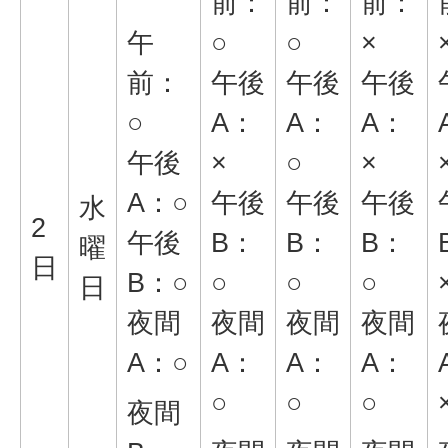
前：
前：
前：
午
○
○
×
前：
午後
午後
午後
○
A：
A：
A：
午後
×
○
×
A：○
午後
午後
午後
水
2
午後
B：
B：
B：
曜
日
B：○
○
○
○
日
夜間
夜間
夜間
夜間
A：○
A：
A：
A：
○
○
○
夜間