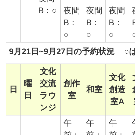
B：○
夜間
夜間
夜間
B：
B：
B：
○
○
○
9月21日~9月27日の予約状況
○
文化
文化
曜
交流
創作
日
和室
創造
日
ラウ
室
室A
ンジ
午
午
午
前：
前：
前：