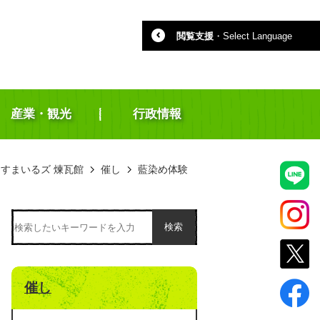
閲覧支援
・
Select Language
産業・観光
行政情報
すまいるズ 煉瓦館
催し
藍染め体験
検索
催し