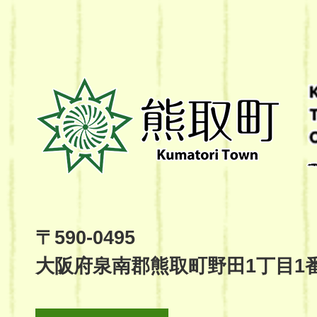
熊
取
町
Kumatori
Town
Official
Site
〒590-0495
大阪府泉南郡熊取町野田1丁目1