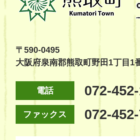
町
Kumatori
Town
Official
Site
〒590-0495
大阪府泉南郡熊取町野田1丁目1
072-452
電話
072-452
ファックス