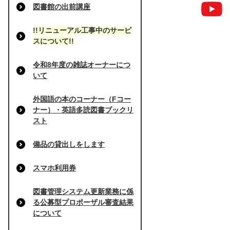
図書館の出前講座
!!リニューアル工事中のサービ
スについて!!
令和8年度の雑誌オーナーにつ
いて
外国語の本のコーナー（Fコー
ナー）・英語多読図書ブックリ
スト
備品の貸出しをします
スマホ利用券
図書管理システム更新業務に係
る公募型プロポーザル審査結果
について