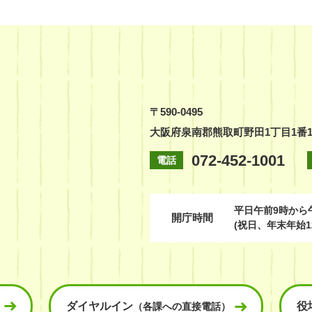
〒590-0495
大阪府泉南郡熊取町野田1丁目1番
072-452-1001
電話
平日
午前9時から
開庁時間
(祝日、年末年始1
ダイヤルイン
役
（各課への直接電話）