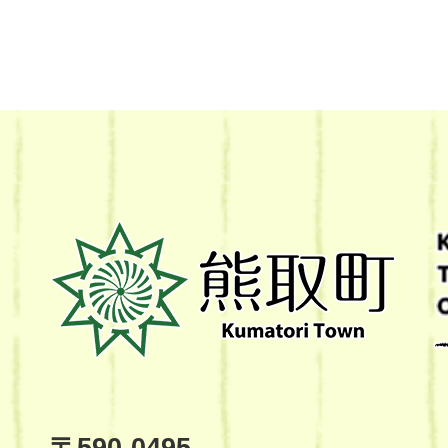
熊
取
町
Kumatori
Town
Official
Site
〒590-0495