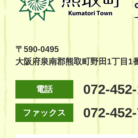
町
Kumatori
Town
Official
Site
〒590-0495
大阪府泉南郡熊取町野田1丁目1
072-452
電話
072-452
ファックス