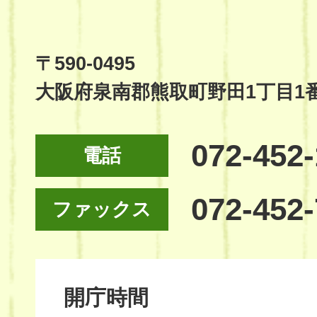
Town
Official
Site
〒590-0495
大阪府泉南郡熊取町野田1丁目1
072-452
電話
072-452
ファックス
開庁時間