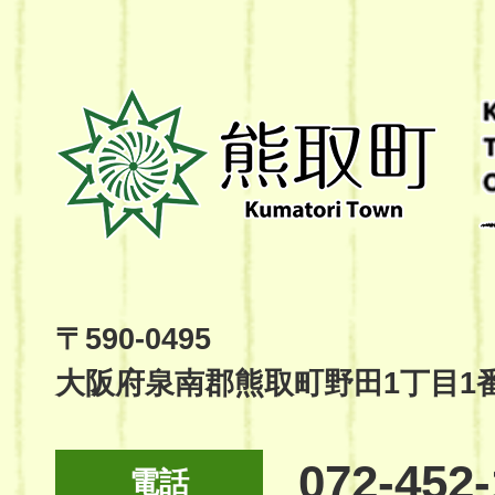
熊
取
町
Kumatori
Town
Official
Site
〒590-0495
大阪府泉南郡熊取町野田1丁目1
072-452
電話