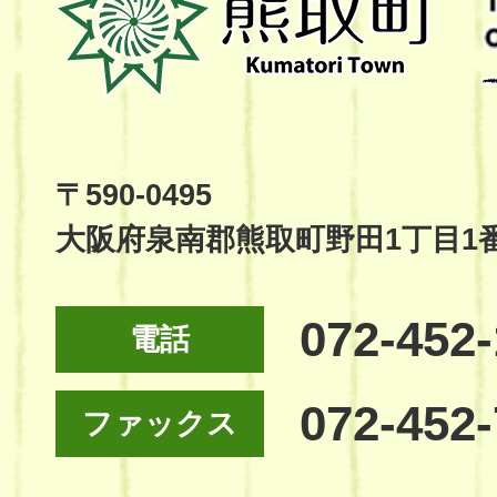
取
町
Kumatori
Town
Official
Site
〒590-0495
大阪府泉南郡熊取町野田1丁目1
072-452
電話
072-452
ファックス