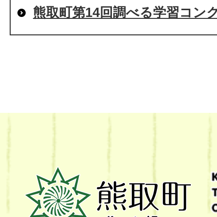
熊取町第14回調べる学習コン
熊
取
町