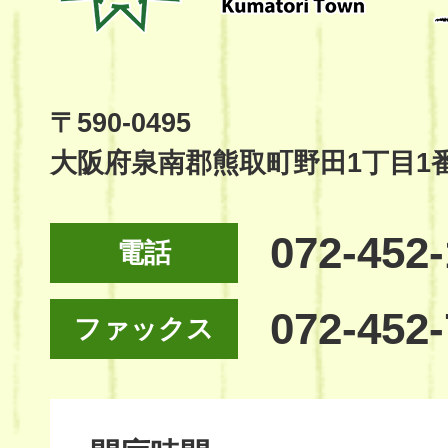
Kumatori
Town
Official
Site
〒590-0495
大阪府泉南郡熊取町野田1丁目1
072-452
電話
072-452
ファックス