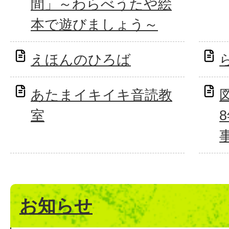
間」～わらべうたや絵
本で遊びましょう～
えほんのひろば
あたまイキイキ音読教
室
お知らせ