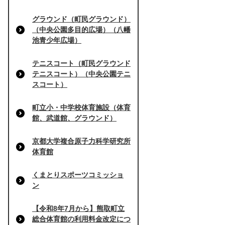
グラウンド（町民グラウンド）
（中央公園多目的広場）（八幡
池青少年広場）
テニスコート（町民グラウンド
テニスコート）（中央公園テニ
スコート）
町立小・中学校体育施設（体育
館、武道館、グラウンド）
京都大学複合原子力科学研究所
体育館
くまとりスポーツコミッショ
ン
【令和8年7月から】熊取町立
総合体育館の利用料金改定につ