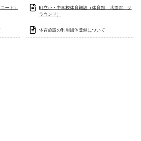
スコート）
町立小・中学校体育施設（体育館、武道館、グ
ラウンド）
館
体育施設の利用団体登録について