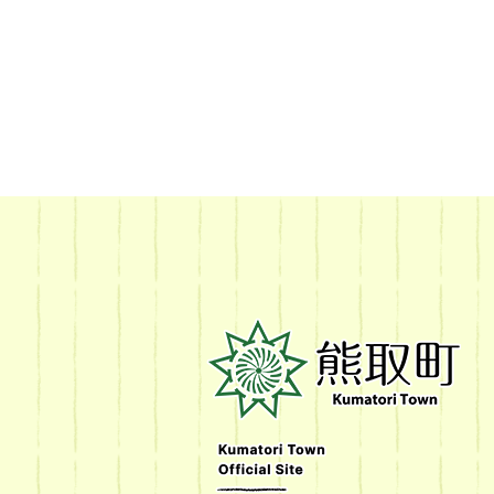
熊
取
町
Kumatori
Town
Official
Site