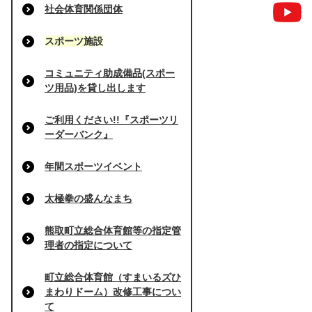
社会体育関係団体
スポーツ施設
コミュニティ助成備品(スポー
ツ用品)を貸し出します
ご利用ください!!『スポーツリ
ーダーバンク』
年間スポーツイベント
太極拳の盛んなまち
熊取町立総合体育館等の指定管
理者の指定について
町立総合体育館（すまいるズひ
まわりドーム）改修工事につい
て