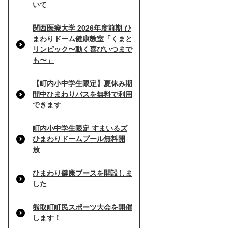
いて
関西医療大学 2026年度前期 ひ
まわりドーム健康教室「くまと
リンピック〜動く喜びいつまで
も〜」
【町内小中学生限定】夏休み期
間中ひまわりバスを無料で利用
できます
町内小中学生限定 すまいるズ
ひまわりドームプール無料開
放
ひまわり健康ブースを開設しま
した
熊取町町民スポーツ大会を開催
します！