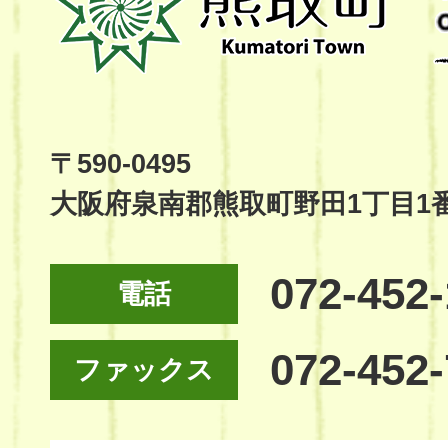
町
Kumatori
Town
Official
Site
〒590-0495
大阪府泉南郡熊取町野田1丁目1
072-452
電話
072-452
ファックス