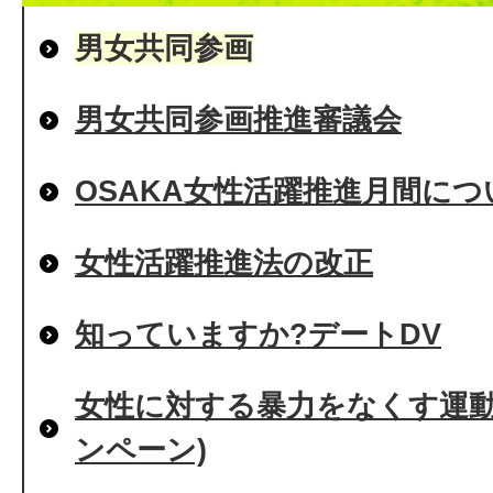
男女共同参画
男女共同参画推進審議会
OSAKA女性活躍推進月間につ
女性活躍推進法の改正
知っていますか?デートDV
女性に対する暴力をなくす運動
ンペーン)