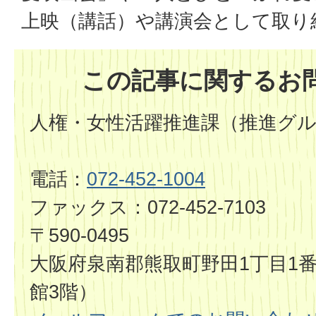
上映（講話）や講演会として取り
この記事に関するお
人権・女性活躍推進課（推進グ
電話：
072-452-1004
ファックス：072-452-7103
〒590-0495
大阪府泉南郡熊取町野田1丁目1番
館3階）