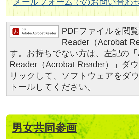
メールフォームでのお問い合わ
PDFファイルを閲覧
Reader（Acrobat
す。お持ちでない方は、左記の「A
Reader（Acrobat Reader
リックして、ソフトウェアをダ
トールしてください。
男女共同参画