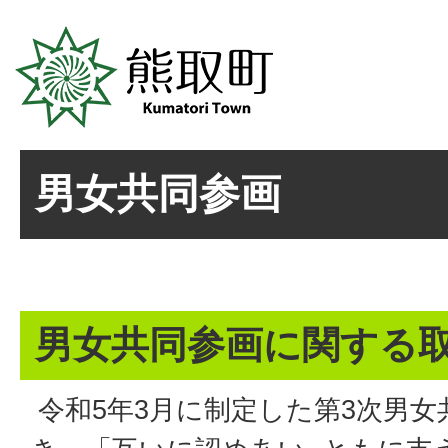
男女共同参画
男女共同参画に関する
令和5年3月に制定した第3次男