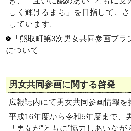
き、「互いに認めあい ともに支
しく輝けるまち」を目指して、さ
しています。
「熊取町第3次男女共同参画プラ
について
男女共同参画に関する啓発
広報誌内にて男女共同参画情報を
平成16年度から令和5年度まで、
「男女が“ともに”協力しあいなが