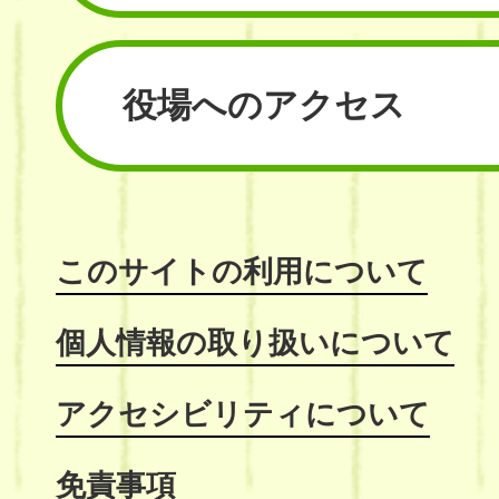
役場へのアクセス
このサイトの利用について
個人情報の取り扱いについて
アクセシビリティについて
免責事項