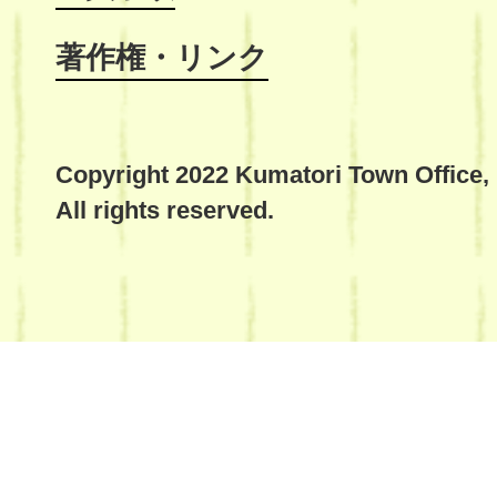
著作権・リンク
Copyright 2022 Kumatori Town Office,
All rights reserved.