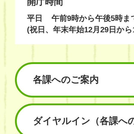
開庁時間
平日
午前9時から午後5時ま
(祝日、年末年始12月29日から
各課へのご案内
ダイヤルイン
（各課へ