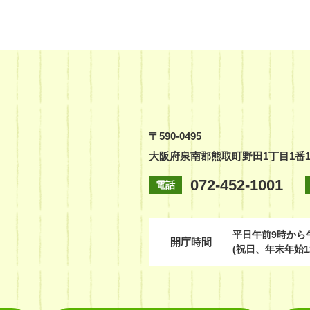
〒590-0495
大阪府泉南郡熊取町野田1丁目1番
072-452-1001
電話
平日
午前9時から
開庁時間
(祝日、年末年始1