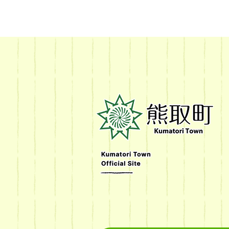
熊
取
町
Kumatori
Town
Official
Site