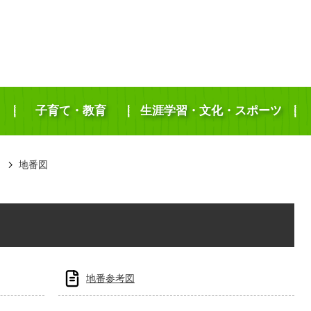
子育て・教育
生涯学習・文化・スポーツ
き
地番図
地番参考図