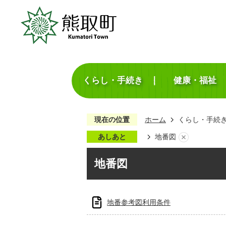
くらし・手続き
健康・福祉
現在の位置
ホーム
くらし・手続
あしあと
地番図
地番図
地番参考図利用条件