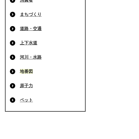
消費者
まちづくり
道路・交通
上下水道
河川・水路
地番図
原子力
ペット