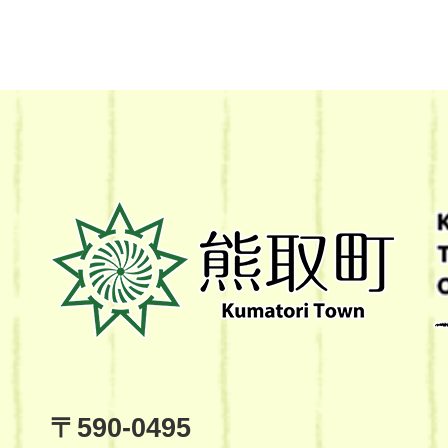
熊
取
町
Kumatori
Town
Official
Site
〒590-0495