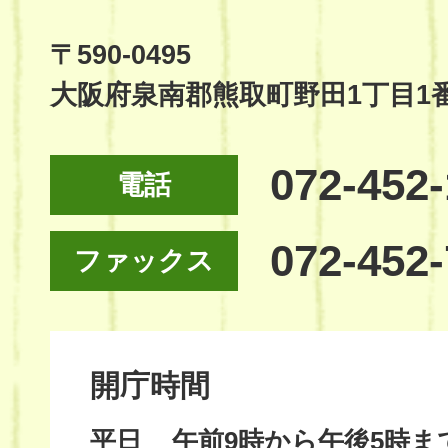
Official
Site
〒590-0495
大阪府泉南郡熊取町野田1丁目1
072-452
電話
072-452
ファックス
開庁時間
平日
午前9時から午後5時ま