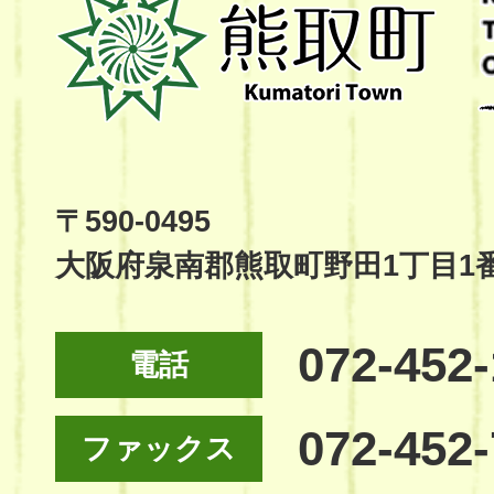
取
町
Kumatori
Town
Official
Site
〒590-0495
大阪府泉南郡熊取町野田1丁目1
072-452
電話
072-452
ファックス