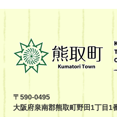
熊
取
町
Kumatori
Town
Official
Site
〒590-0495
大阪府泉南郡熊取町野田1丁目1