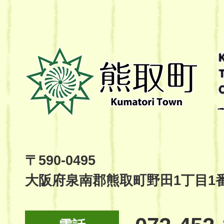
熊
取
町
Kumatori
Town
Official
Site
〒590-0495
大阪府泉南郡熊取町野田1丁目1