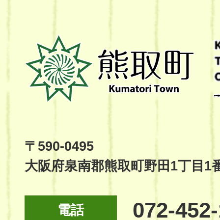
熊
取
町
Kumatori
Town
Official
Site
〒590-0495
大阪府泉南郡熊取町野田1丁目1
072-452
電話