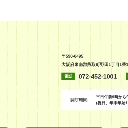
〒590-0495
大阪府泉南郡熊取町野田1丁目1番
072-452-1001
電話
平日
午前9時から
開庁時間
(祝日、年末年始1