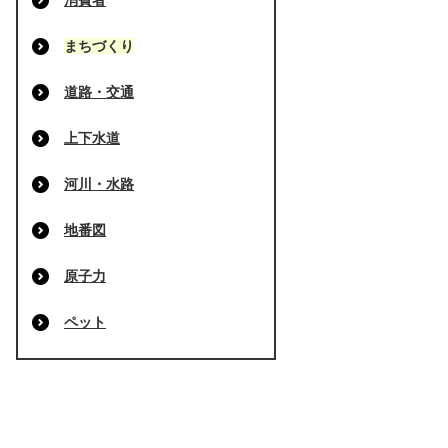
消費者
まちづくり
道路・交通
上下水道
河川・水路
地番図
原子力
ペット