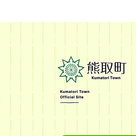
熊
取
町
Kumatori
Town
Official
Site