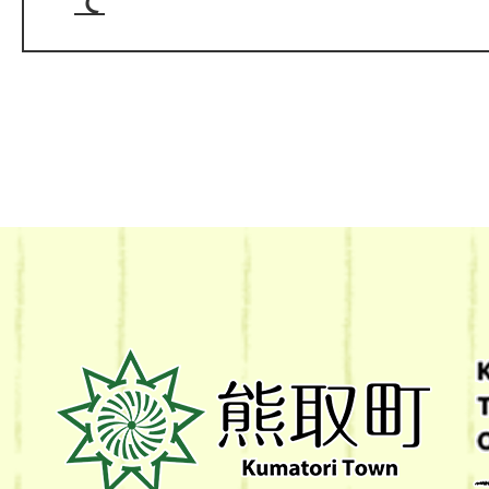
て
熊
取
町
Kumatori