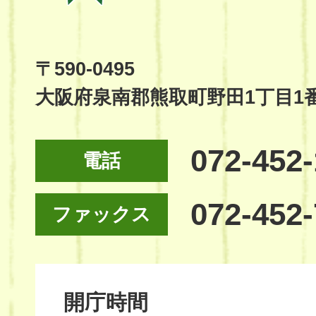
Town
Official
Site
〒590-0495
大阪府泉南郡熊取町野田1丁目1
072-452
電話
072-452
ファックス
開庁時間