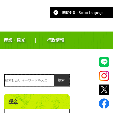
閲覧支援
・
Select Language
産業・観光
行政情報
検索
税金