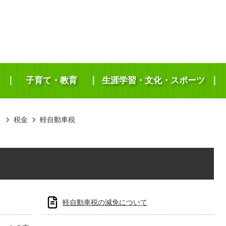
子育て・教育
生涯学習・文化・スポーツ
き
税金
軽自動車税
軽自動車税の減免について