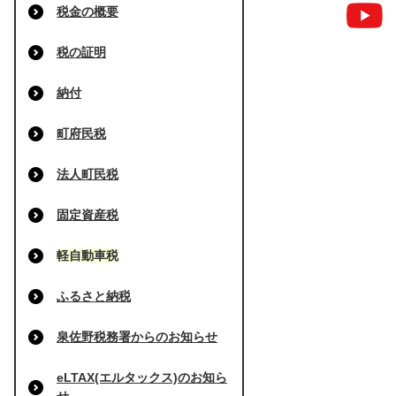
税金の概要
税の証明
納付
町府民税
法人町民税
固定資産税
軽自動車税
ふるさと納税
泉佐野税務署からのお知らせ
eLTAX(エルタックス)のお知ら