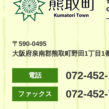
取
町
Kumatori
Town
Official
Site
〒590-0495
大阪府泉南郡熊取町野田1丁目1
072-452
電話
072-452
ファックス