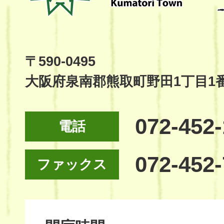
Kumatori
Town
Official
Site
〒590-0495
大阪府泉南郡熊取町野田1丁目1
072-452
電話
072-452
ファックス