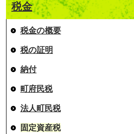
税金
税金の概要
税の証明
納付
町府民税
法人町民税
固定資産税