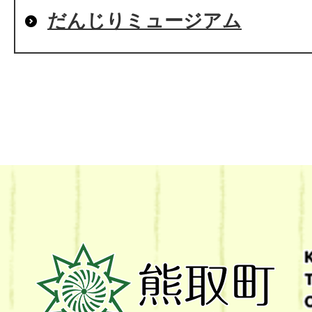
だんじりミュージアム
熊
取
町