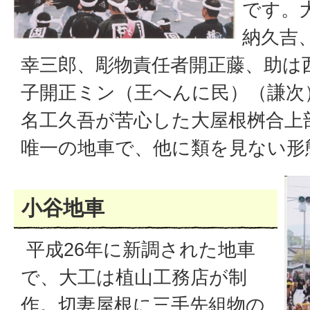
です。
納久吉
幸三郎、彫物責任者開正藤、助は
子開正ミン（王へんに民）（謙次
名工久吾が苦心した大屋根桝合上
唯一の地車で、他に類を見ない形
小谷地車
平成26年に新調された地車
で、大工は植山工務店が制
作。切妻屋根に三手先組物の