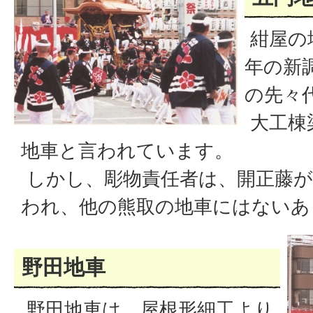
紺屋の
年の新
の先々
大工棟
地車と言われています。
しかし、彫物責任者は、開正藤が
われ、他の熊取の地車にはないあ
野田地車
野田地車は、屋根形細工より