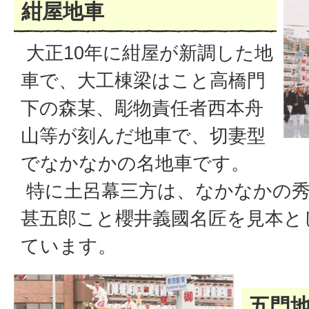
紺屋地車
大正10年に紺屋が新調した地
車で、大工棟梁はこと高橋門
下の森某、彫物責任者西本舟
山等が刻んだ地車で、切妻型
でなかなかの名地車です。
特に土呂幕三方は、なかなかの秀
甚五郎こと櫻井義國名匠を見本と
ています。
五門