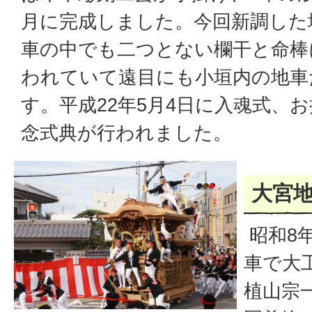
月に完成しました。今回新調した
車の中でも二つとない欄干と命棒
われていて遠目にも小垣内の地車
す。平成22年5月4日に入魂式、
念式典が行われました。
大宮
昭和8
車で大
植山宗