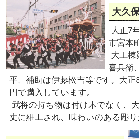
大久
大正7
市宮本
大工棟
喜兵衛
平、補助は伊藤松吉等です。大正8年
円で購入しています。
武将の持ち物は付け木でなく、大
丈に細工され、味わいのある彫り