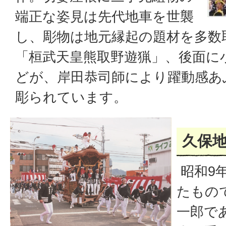
端正な姿見は先代地車を世襲
し、彫物は地元縁起の題材を多数
「桓武天皇熊取野遊猟」、後面に
どが、岸田恭司師により躍動感あ
彫られています。
久保
昭和9
たもの
一郎で