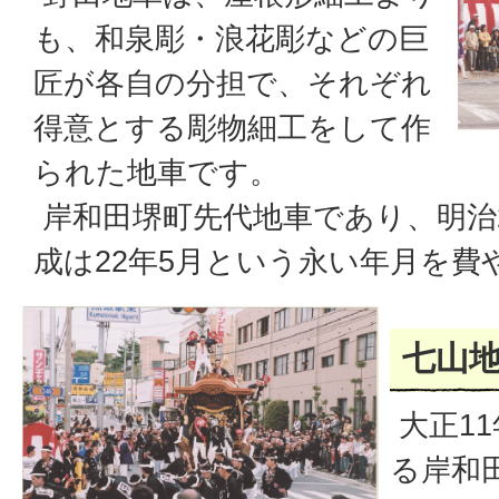
も、和泉彫・浪花彫などの巨
匠が各自の分担で、それぞれ
得意とする彫物細工をして作
られた地車です。
岸和田堺町先代地車であり、明治
成は22年5月という永い年月を
七山
大正1
る岸和