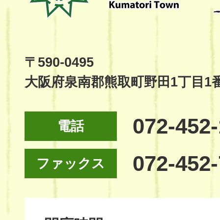
Kumatori
Town
Official
Site
〒590-0495
大阪府泉南郡熊取町野田1丁目1
072-452
電話
072-452
ファックス