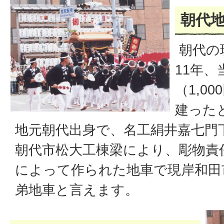
朝代
朝代の
11年、
（1,0
建った
地元朝代出身で、名工絹井嘉七門
朝代市松大工棟梁により、彫物責
によって作られた地車で現岸和田
弟地車と言えます。