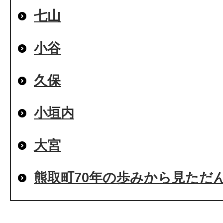
七山
小谷
久保
小垣内
大宮
熊取町70年の歩みから見ただ