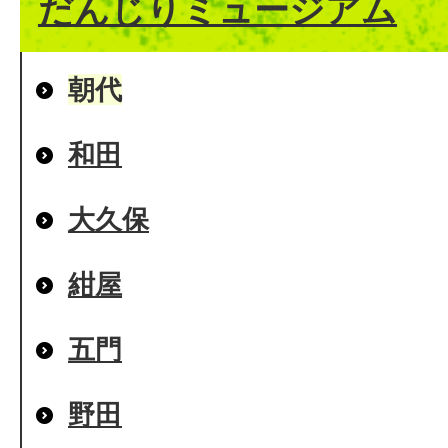
だんじりミュージアム
朝代
和田
大久保
紺屋
五門
野田