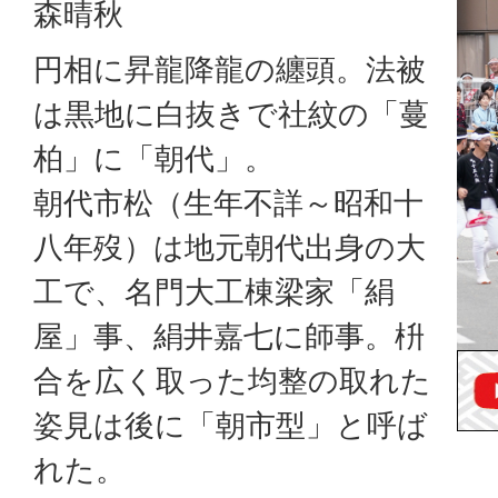
森晴秋
円相に昇龍降龍の纏頭。法被
は黒地に白抜きで社紋の「蔓
柏」に「朝代」。
朝代市松（生年不詳～昭和十
八年歿）は地元朝代出身の大
工で、名門大工棟梁家「絹
屋」事、絹井嘉七に師事。枡
合を広く取った均整の取れた
姿見は後に「朝市型」と呼ば
れた。