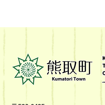
熊
取
町
Kumatori
Town
Official
Site