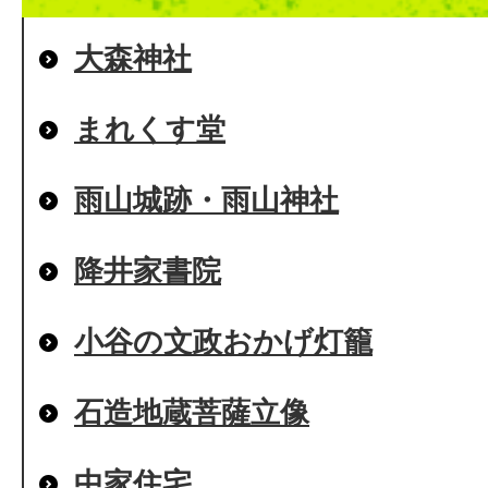
大森神社
まれくす堂
雨山城跡・雨山神社
降井家書院
小谷の文政おかげ灯籠
石造地蔵菩薩立像
中家住宅