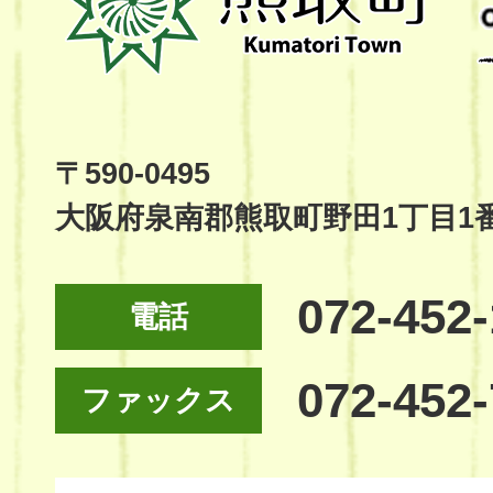
町
Kumatori
Town
Official
Site
〒590-0495
大阪府泉南郡熊取町野田1丁目1
072-452
電話
072-452
ファックス