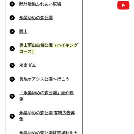
野外活動ふれあい広場
永楽ゆめの森公園
雨山
奥山雨山自然公園（ハイキング
コース）
永楽ダム
長池オアシス公園へ行こう
「永楽ゆめの森公園」紹介映
像
永楽ゆめの森公園 有料広告募
集
永楽ゆめの森公園駐車場利用カ