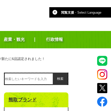
閲覧支援
・
Select Language
産業・観光
行政情報
が新たに6品認定されました！
検索
熊取ブランド