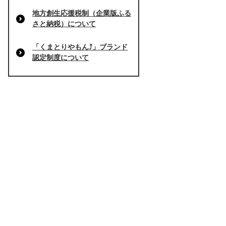
地方創生応援税制（企業版ふる
さと納税）について
「くまとりやもん⤴」ブランド
認定制度について