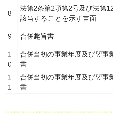
法第2条第2項第2号及び法第1
8
該当することを示す書面
9
合併趣旨書
1
合併当初の事業年度及び翌事
0
書
1
合併当初の事業年度及び翌事
1
書