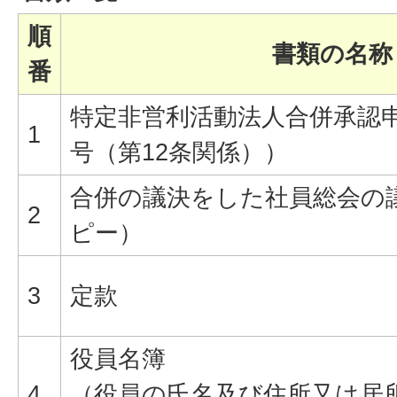
順
書類の名称
番
特定非営利活動法人合併承認申
1
号（第12条関係））
合併の議決をした社員総会の
2
ピー）
3
定款
役員名簿
4
（役員の氏名及び住所又は居