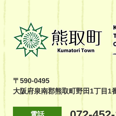
熊
取
町
Kumatori
Town
Official
Site
〒590-0495
大阪府泉南郡熊取町野田1丁目1
072-452
電話