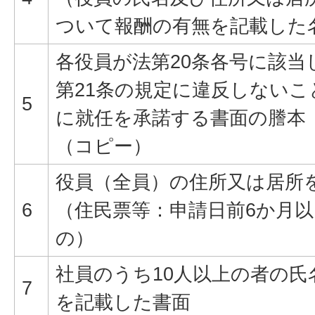
ついて報酬の有無を記載した
各役員が法第20条各号に該当
第21条の規定に違反しない
5
に就任を承諾する書面の謄本
（コピー）
役員（全員）の住所又は居所
6
（住民票等：申請日前6か月
の）
社員のうち10人以上の者の氏
7
を記載した書面