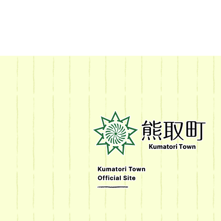
熊
取
町
Kumatori
Town
Official
Site