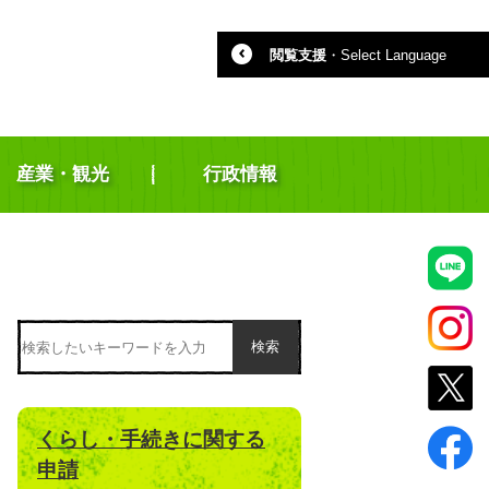
閲覧支援
・
Select Language
産業・観光
行政情報
検索
くらし・手続きに関する
申請