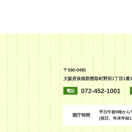
〒590-0495
大阪府泉南郡熊取町野田1丁目1番
072-452-1001
電話
平日
午前9時から
開庁時間
(祝日、年末年始1