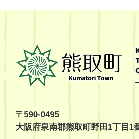
熊
取
町
Kumatori
Town
Official
Site
〒590-0495
大阪府泉南郡熊取町野田1丁目1