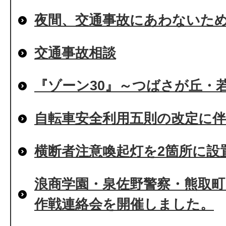
夜間、交通事故にあわないた
交通事故相談
『ゾーン30』～つばさが丘・
自転車安全利用五則の改定に
横断者注意喚起灯を2箇所に設
浪商学園・泉佐野警察・熊取
作戦連絡会を開催しました。