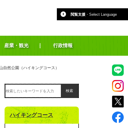
閲覧支援
・
Select Language
産業・観光
行政情報
山自然公園（ハイキングコース）
検索
ハイキングコース