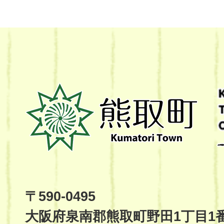
熊
取
町
Kumatori
Town
Official
Site
〒590-0495
大阪府泉南郡熊取町野田1丁目1